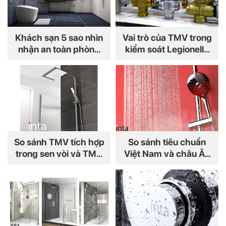
Khách sạn 5 sao nhìn
Vai trò của TMV trong
nhận an toàn phòng
kiểm soát Legionella
tắm như thế nào?
trong hệ thống nước
nóng
So sánh TMV tích hợp
So sánh tiêu chuẩn
trong sen vòi và TMV
Việt Nam và châu Âu
lắp ngoài hệ thống,
về chống bỏng nước
giải pháp nào tối ưu
nóng
cho an toàn phòng
tắm?