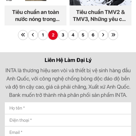
Tiêu chuẩn an toàn
Tiêu chuẩn TMV2 &
nước nóng trong
TMV3, Những yêu cầu
khách sạn quốc tế, vì
khắt khe mà chỉ thiết
sao TMV là bắt buộc?
bị INTA đáp ứng đầy
1
2
3
4
5
6
đủ
Liên Hệ Làm Đại Lý
INTA là thương hiệu sen vòi và thiết bị vệ sinh hàng đầu
Anh Quốc, với công nghệ chống bỏng độc đáo độ bền
và độ tin cậy cao, giá cả phải chăng, Xuất xứ Anh Quốc.
Bank muốn trở thành nhà phân phối sản phẩm INTA.