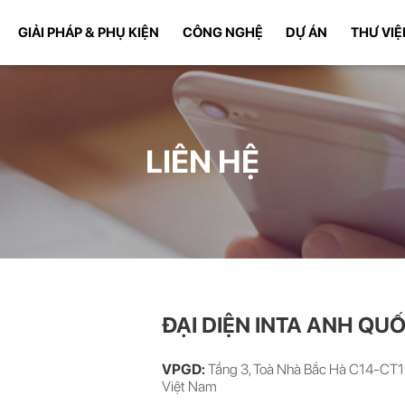
GIẢI PHÁP & PHỤ KIỆN
CÔNG NGHỆ
DỰ ÁN
THƯ VIỆ
LIÊN HỆ
ĐẠI DIỆN INTA ANH QUỐ
VPGD:
Tầng 3, Toà Nhà Bắc Hà C14-CT1 
Việt Nam