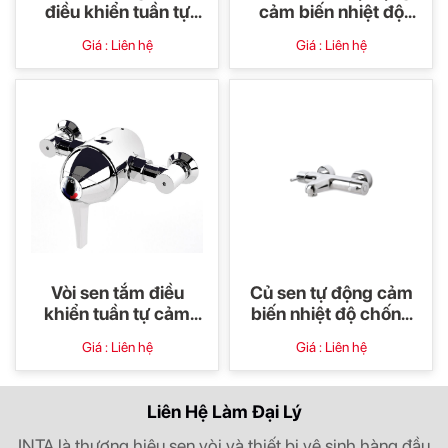
điều khiển tuần tự
cảm biến nhiệt độ
cảm biến nhiệt tự
chống bỏng TMV3
Giá : Liên hệ
Giá : Liên hệ
động Acura (dòng
Acura Safe Touch
thương mại)
Vòi sen tắm điều
Củ sen tự động cảm
khiển tuần tự cảm
biến nhiệt độ chống
biến nhiệt tự động
bỏng Acura
Giá : Liên hệ
Giá : Liên hệ
Acura với ống khuỷu
cách nhiệt
Liên Hệ Làm Đại Lý
INTA là thương hiệu sen vòi và thiết bị vệ sinh hàng đầu