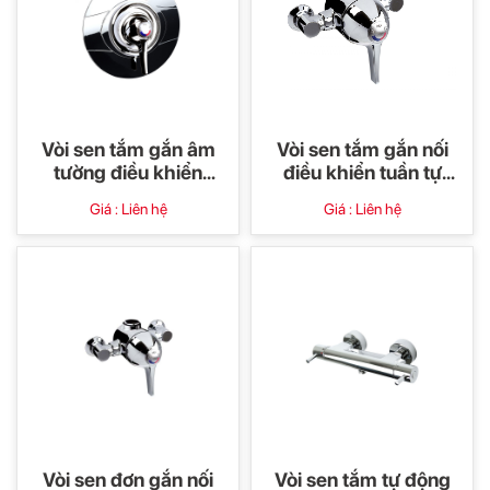
Vòi sen tắm gắn âm
Vòi sen tắm gắn nối
tường điều khiển
điều khiển tuần tự
tuần tự cảm biến
cảm biến nhiệt tự
Giá : Liên hệ
Giá : Liên hệ
nhiệt tự động Acura
động Acura (đầu xả
(dòng thương mại)
phía dưới dòng
thương mại)
Vòi sen đơn gắn nối
Vòi sen tắm tự động