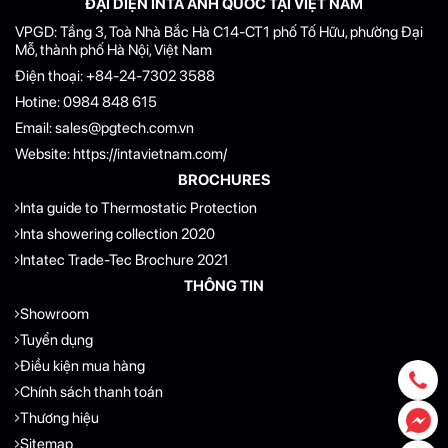
ĐẠI DIỆN INTA ANH QUỐC TẠI VIỆT NAM
VPGD: Tầng 3, Toà Nhà Bắc Hà C14-CT1 phố Tố Hữu, phường Đại
Mỗ, thành phố Hà Nội, Việt Nam
Điện thoại:
+84-24-7302 3588
Hotine:
0984 848 615
Email:
sales@pgtech.com.vn
Website:
https://intavietnam.com/
BROCHURES
Inta guide to Thermostatic Protection
Inta showering collection 2020
Intatec Trade-Tec Brochure 2021
THÔNG TIN
Showroom
Tuyển dụng
Điều kiện mua hàng
Chính sách thanh toán
Thương hiệu
Sitemap