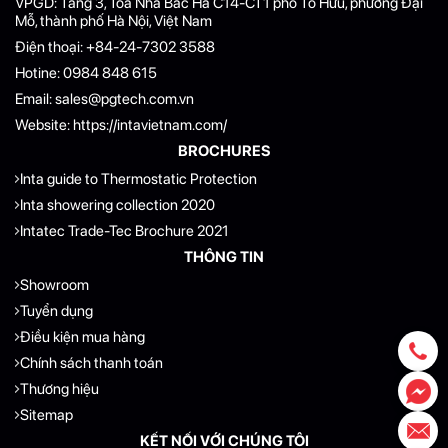
VPGD: Tầng 3, Toà Nhà Bắc Hà C14-CT1 phố Tố Hữu, phường Đại
Mỗ, thành phố Hà Nội, Việt Nam
Điện thoại:
+84-24-7302 3588
Hotine:
0984 848 615
Email:
sales@pgtech.com.vn
Website:
https://intavietnam.com/
BROCHURES
Inta guide to Thermostatic Protection
Inta showering collection 2020
Intatec Trade-Tec Brochure 2021
THÔNG TIN
Showroom
Tuyển dụng
Điều kiện mua hàng
Chính sách thanh toán
Thương hiệu
Sitemap
KẾT NỐI VỚI CHÚNG TÔI