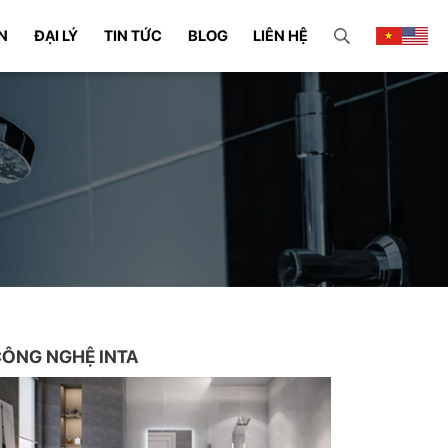
N
ĐẠI LÝ
TIN TỨC
BLOG
LIÊN HỆ
ÔNG NGHỆ INTA