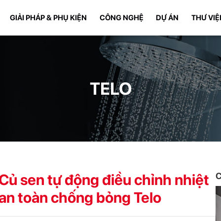
GIẢI PHÁP & PHỤ KIỆN
CÔNG NGHỆ
DỰ ÁN
THƯ VIỆ
TELO
Củ sen tự động điều chỉnh nhiệt
C
an toàn chống bỏng Telo