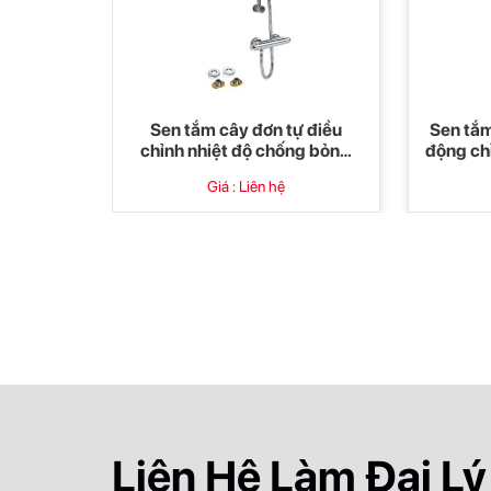
ự điều
Sen tắm cây đơn tự điều
Sen tắm
n chống
chỉnh nhiệt độ chống bỏng
động ch
Telo (cố định nhanh)
Giá : Liên hệ
Liên Hệ Làm Đại Lý