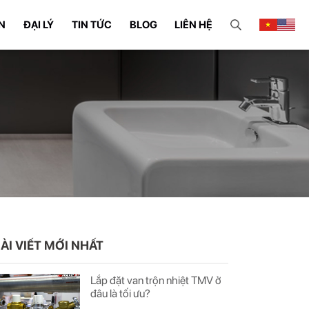
N
ĐẠI LÝ
TIN TỨC
BLOG
LIÊN HỆ
ÀI VIẾT MỚI NHẤT
Lắp đặt van trộn nhiệt TMV ở
đâu là tối ưu?