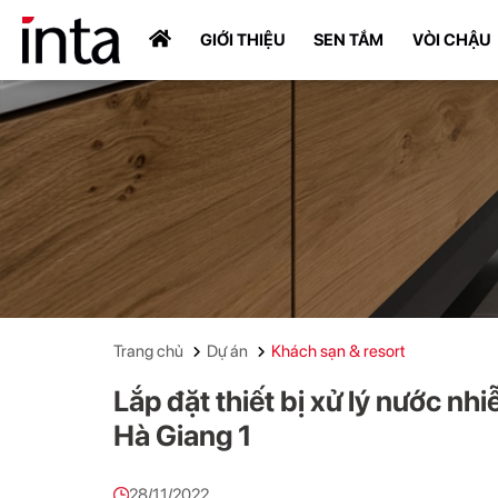
GIỚI THIỆU
SEN TẮM
VÒI CHẬU
Trang chủ
Dự án
Khách sạn & resort
Lắp đặt thiết bị xử lý nước n
Hà Giang 1
28/11/2022