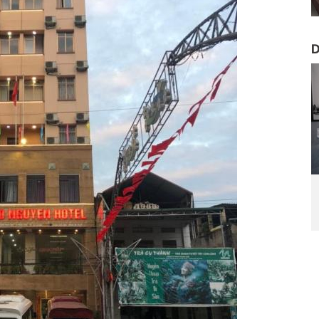
D
ễm vôi cho
Lắp đặt thiết bị xử lý nước nhiễm vôi cho
 Giang 1
khách sạn Cao Nguyên tại Hà Giang