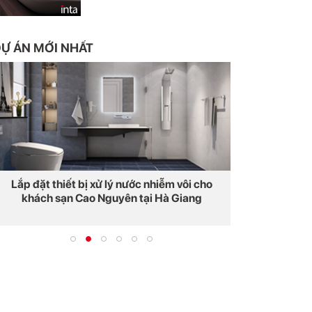
Ự ÁN MỚI NHẤT
Lắp đặt thiết bị xử lý nước nhiễm vôi cho
Lắp đặt thiế
khách sạn Cao Nguyên tại Hà Giang
khách sạn 