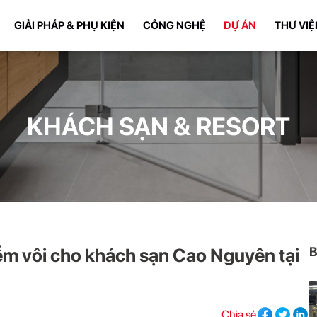
GIẢI PHÁP & PHỤ KIỆN
CÔNG NGHỆ
DỰ ÁN
THƯ VIỆ
KHÁCH SẠN & RESORT
hiễm vôi cho khách sạn Cao Nguyên tại
B
Chia sẻ