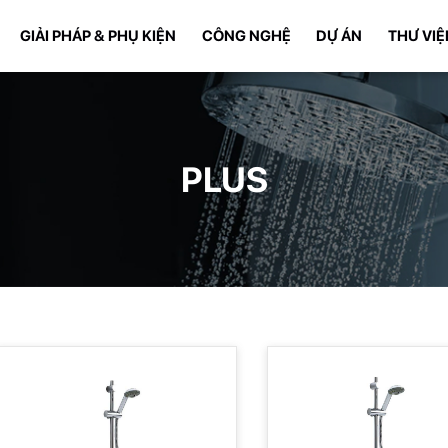
GIẢI PHÁP & PHỤ KIỆN
CÔNG NGHỆ
DỰ ÁN
THƯ VIỆ
PLUS