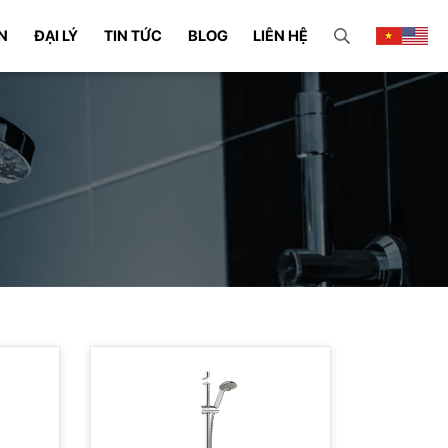
N
ĐẠI LÝ
TIN TỨC
BLOG
LIÊN HỆ