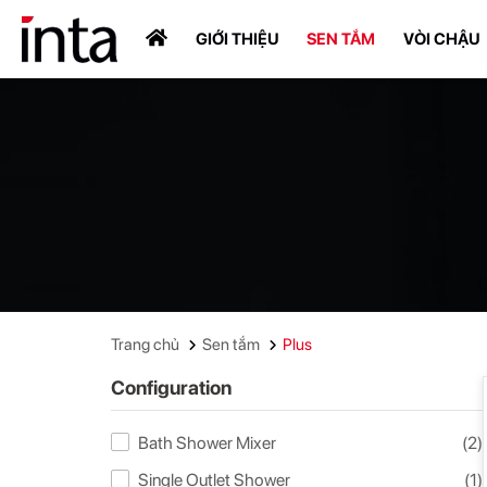
GIỚI THIỆU
SEN TẮM
VÒI CHẬU
Trang chủ
Sen tắm
Plus
Configuration
Bath Shower Mixer
(2)
Single Outlet Shower
(1)