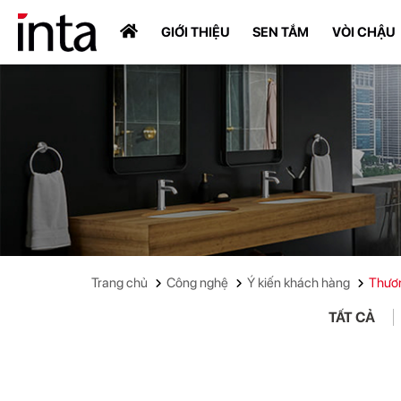
GIỚI THIỆU
SEN TẮM
VÒI CHẬU
Trang chủ
Công nghệ
Ý kiến khách hàng
Thươ
TẤT CẢ