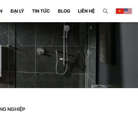
N
ĐẠI LÝ
TIN TỨC
BLOG
LIÊN HỆ
NG NGHIỆP