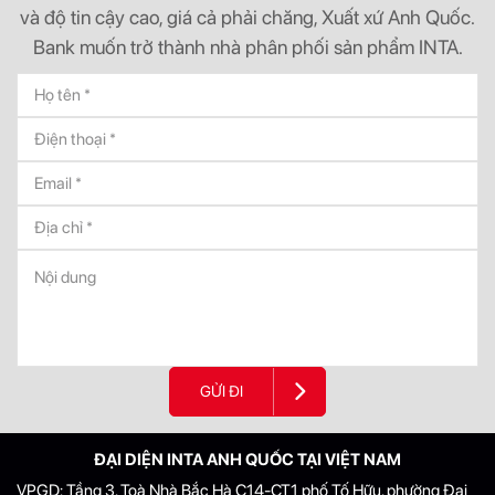
và độ tin cậy cao, giá cả phải chăng, Xuất xứ Anh Quốc.
Bank muốn trở thành nhà phân phối sản phẩm INTA.
GỬI ĐI
ĐẠI DIỆN INTA ANH QUỐC TẠI VIỆT NAM
VPGD: Tầng 3, Toà Nhà Bắc Hà C14-CT1 phố Tố Hữu, phường Đại