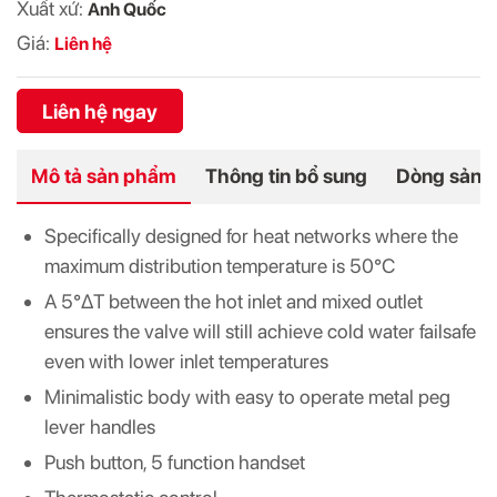
Xuất xứ:
Anh Quốc
Giá:
Liên hệ
Liên hệ ngay
Mô tả sản phẩm
Thông tin bổ sung
Dòng sản 
Specifically designed for heat networks where the
maximum distribution temperature is 50°C
A 5°ΔT between the hot inlet and mixed outlet
ensures the valve will still achieve cold water failsafe
even with lower inlet temperatures
Minimalistic body with easy to operate metal peg
lever handles
Push button, 5 function handset