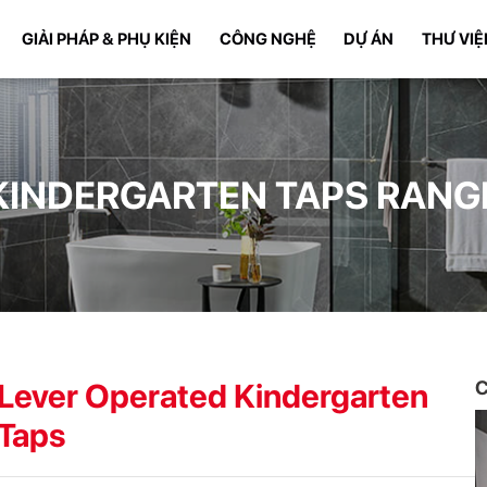
GIẢI PHÁP & PHỤ KIỆN
CÔNG NGHỆ
DỰ ÁN
THƯ VIỆ
KINDERGARTEN TAPS RANG
Lever Operated Kindergarten
C
Taps