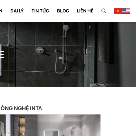
N
ĐẠI LÝ
TIN TỨC
BLOG
LIÊN HỆ
E
ÔNG NGHỆ INTA