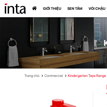
GIỚI THIỆU
SEN TẮM
VÒI CHẬU
Trang chủ
Commercial
Kindergarten Taps Range