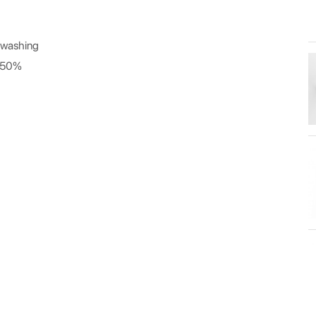
d washing
o 50%