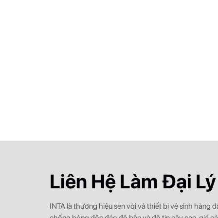
Liên Hệ Làm Đại Lý
INTA là thương hiệu sen vòi và thiết bị vệ sinh hàng
chống bỏng độc đáo độ bền và độ tin cậy cao, giá c