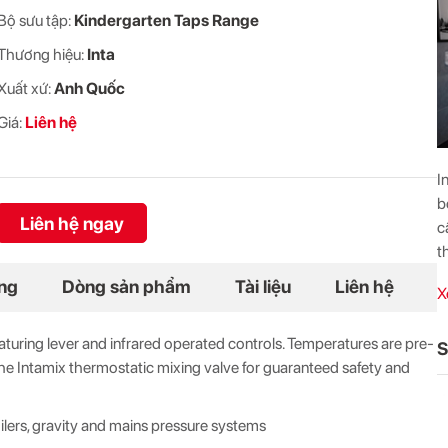
Bộ sưu tập:
Kindergarten Taps Range
Thương hiệu:
Inta
Xuất xứ:
Anh Quốc
Giá:
Liên hệ
I
b
Liên hệ ngay
c
t
ung
Dòng sản phẩm
Tài liệu
Liên hệ
X
eaturing lever and infrared operated controls. Temperatures are pre-
S
he Intamix thermostatic mixing valve for guaranteed safety and
ilers, gravity and mains pressure systems