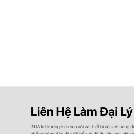
Liên Hệ Làm Đại Lý
INTA là thương hiệu sen vòi và thiết bị vệ sinh hàng
chống bỏng độc đáo độ bền và độ tin cậy cao, giá c