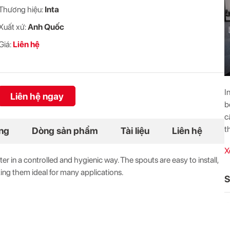
Thương hiệu:
Inta
Xuất xứ:
Anh Quốc
Giá:
Liên hệ
I
Liên hệ ngay
b
c
t
ung
Dòng sản phẩm
Tài liệu
Liên hệ
X
er in a controlled and hygienic way. The spouts are easy to install,
ing them ideal for many applications.
S