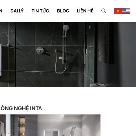
N
ĐẠI LÝ
TIN TỨC
BLOG
LIÊN HỆ
ÔNG NGHỆ INTA