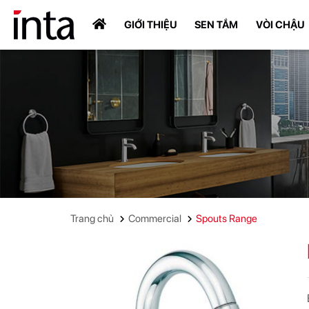
GIỚI THIỆU
SEN TẮM
VÒI CHẬU
Trang chủ
Commercial
Spouts Range