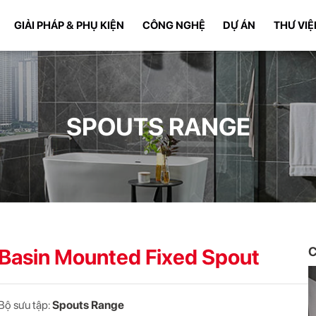
GIẢI PHÁP & PHỤ KIỆN
CÔNG NGHỆ
DỰ ÁN
THƯ VIỆ
SPOUTS RANGE
Basin Mounted Fixed Spout
C
Bộ sưu tập:
Spouts Range